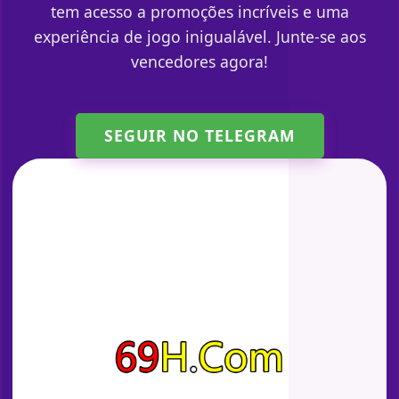
tem acesso a promoções incríveis e uma
experiência de jogo inigualável. Junte-se aos
vencedores agora!
SEGUIR NO TELEGRAM