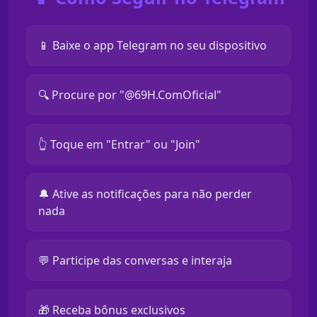
📱 Baixe o app Telegram no seu dispositivo
🔍 Procure por "@69H.ComOficial"
👆 Toque em "Entrar" ou "Join"
🔔 Ative as notificações para não perder
nada
💬 Participe das conversas e interaja
🎁 Receba bônus exclusivos