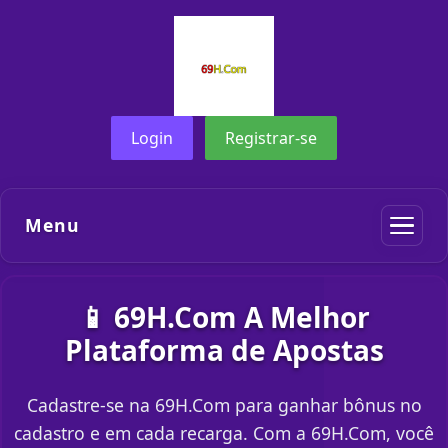
Login
Registrar-se
Menu
📱 69H.Com A Melhor
Plataforma de Apostas
Cadastre-se na 69H.Com para ganhar bônus no
cadastro e em cada recarga. Com a 69H.Com, você