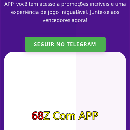
APP, você tem acesso a promoções incríveis e uma
experiência de jogo inigualável. Junte-se aos
vencedores agora!
SEGUIR NO TELEGRAM