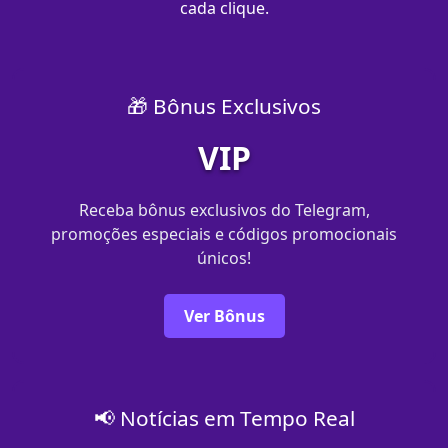
cada clique.
🎁 Bônus Exclusivos
VIP
Receba bônus exclusivos do Telegram,
promoções especiais e códigos promocionais
únicos!
Ver Bônus
📢 Notícias em Tempo Real