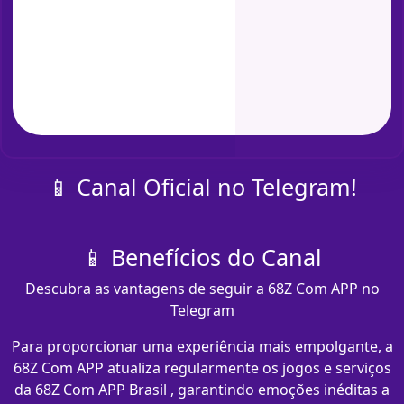
📱 Canal Oficial no Telegram!
📱 Benefícios do Canal
Descubra as vantagens de seguir a 68Z Com APP no
Telegram
Para proporcionar uma experiência mais empolgante, a
68Z Com APP atualiza regularmente os jogos e serviços
da 68Z Com APP Brasil , garantindo emoções inéditas a