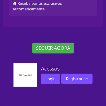
🎁 Receba bônus exclusivos
automaticamente
SEGUIR AGORA
Acessos
Login
Registrar-se