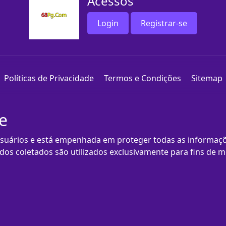
Acessos
Login
Registrar-se
Políticas de Privacidade
Termos e Condições
Sitemap
de
 usuários e está empenhada em proteger todas as informaçõ
os coletados são utilizados exclusivamente para fins de m