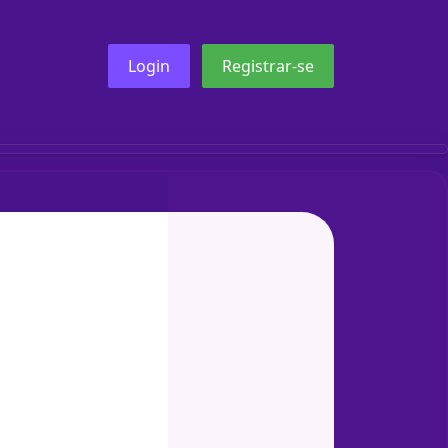
Login
Registrar-se