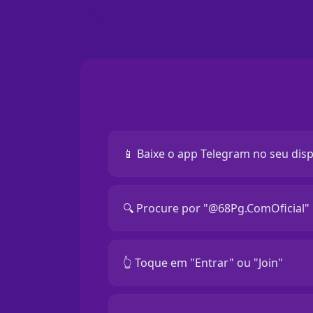
📱 Baixe o app Telegram no seu disp
🔍 Procure por "@68Pg.ComOficial"
👆 Toque em "Entrar" ou "Join"