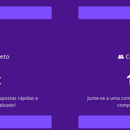
reto
👥 
t
espostas rápidas e
Junte-se a uma com
lizado!
compa
e