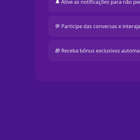
🔔 Ative as notificações para não p
💬 Participe das conversas e interaj
🎁 Receba bônus exclusivos autom