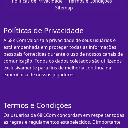
Políticas de Privacidade
Termos e Condições
Sitemap
Políticas de Privacidade
A 68K.Com valoriza a privacidade de seus usuários e
está empenhada em proteger todas as informações
pessoais fornecidas durante o uso de nossos canais de
comunicação. Todos os dados coletados são utilizados
exclusivamente para fins de melhoria contínua da
experiência de nossos jogadores.
Termos e Condições
Os usuários da 68K.Com concordam em respeitar todas
as regras e regulamentos estabelecidos. É importante