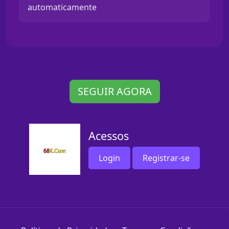
automaticamente
SEGUIR AGORA
Acessos
Login
Registrar-se