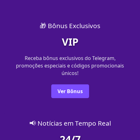
🎁 Bônus Exclusivos
VIP
Receba bônus exclusivos do Telegram,
promoções especiais e códigos promocionais
únicos!
Ver Bônus
📢 Notícias em Tempo Real
24/7