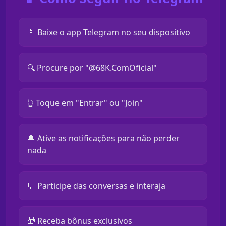
📱 Baixe o app Telegram no seu dispositivo
🔍 Procure por "@68K.ComOficial"
👆 Toque em "Entrar" ou "Join"
🔔 Ative as notificações para não perder
nada
💬 Participe das conversas e interaja
🎁 Receba bônus exclusivos