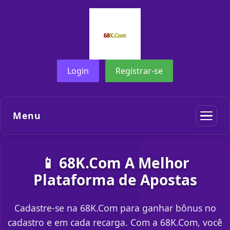
Login
Registrar-se
Menu
📱 68K.Com A Melhor
Plataforma de Apostas
Cadastre-se na 68K.Com para ganhar bônus no
cadastro e em cada recarga. Com a 68K.Com, você