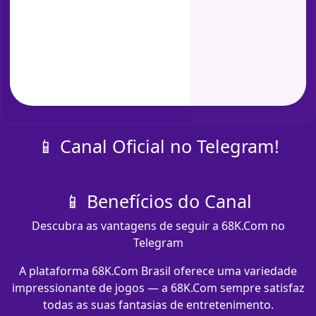
📱 Canal Oficial no Telegram!
📱 Benefícios do Canal
Descubra as vantagens de seguir a 68K.Com no
Telegram
A plataforma 68K.Com Brasil oferece uma variedade
impressionante de jogos — a 68K.Com sempre satisfaz
todas as suas fantasias de entretenimento.