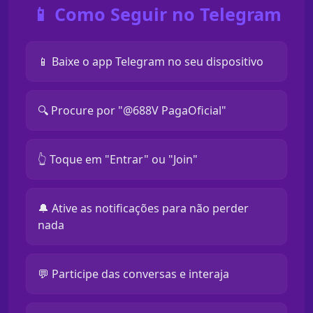
📱 Como Seguir no Telegram
📱 Baixe o app Telegram no seu dispositivo
🔍 Procure por "@688V PagaOficial"
👆 Toque em "Entrar" ou "Join"
🔔 Ative as notificações para não perder
nada
💬 Participe das conversas e interaja