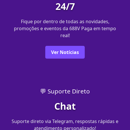
24/7
Fique por dentro de todas as novidades,
promoções e eventos da 688V Paga em tempo
real!
Ver Notícias
💬 Suporte Direto
Chat
Suporte direto via Telegram, respostas rápidas e
atendimento personalizado!