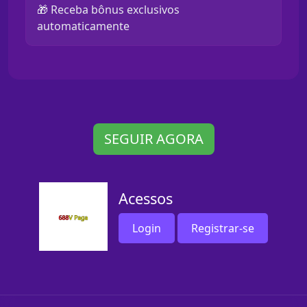
🎁 Receba bônus exclusivos
automaticamente
SEGUIR AGORA
Acessos
Login
Registrar-se