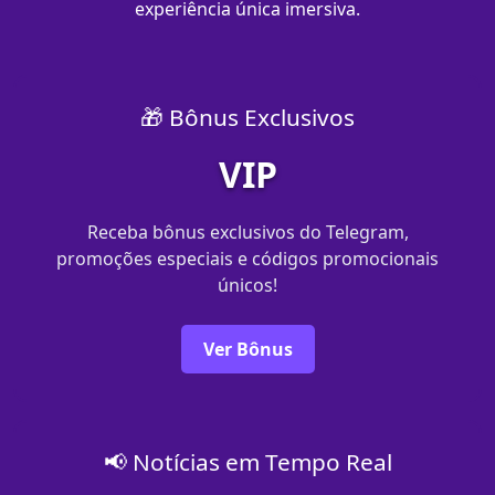
experiência única imersiva.
🎁 Bônus Exclusivos
VIP
Receba bônus exclusivos do Telegram,
promoções especiais e códigos promocionais
únicos!
Ver Bônus
📢 Notícias em Tempo Real