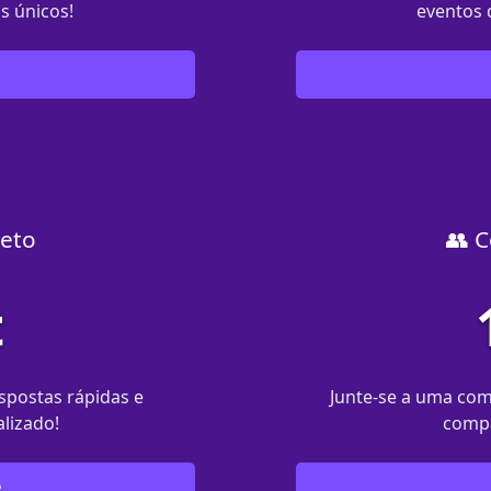
s únicos!
eventos 
reto
👥 
t
espostas rápidas e
Junte-se a uma com
lizado!
compa
e