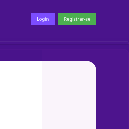
Login
Registrar-se