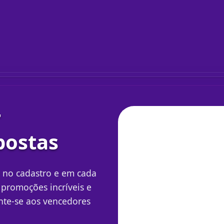
r
postas
 no cadastro e em cada
 promoções incríveis e
unte-se aos vencedores