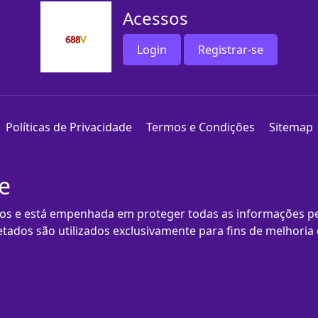
Acessos
Login
Registrar-se
Políticas de Privacidade
Termos e Condições
Sitemap
de
rios e está empenhada em proteger todas as informações p
tados são utilizados exclusivamente para fins de melhoria