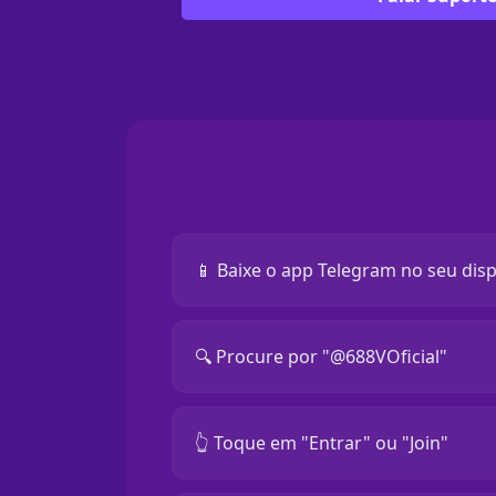
📱 Baixe o app Telegram no seu disp
🔍 Procure por "@688VOficial"
👆 Toque em "Entrar" ou "Join"