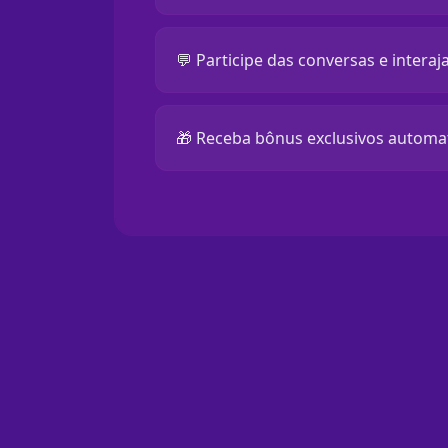
💬 Participe das conversas e interaj
🎁 Receba bônus exclusivos autom