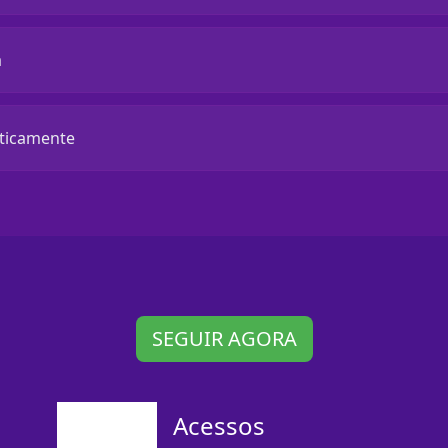
a
aticamente
SEGUIR AGORA
Acessos