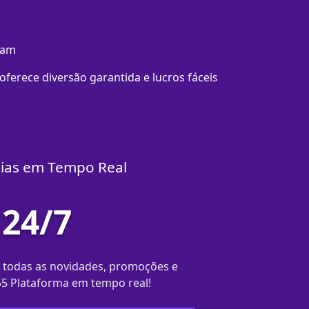
ram
ferece diversão garantida e lucros fáceis
cias em Tempo Real
24/7
e todas as novidades, promoções e
55 Plataforma em tempo real!