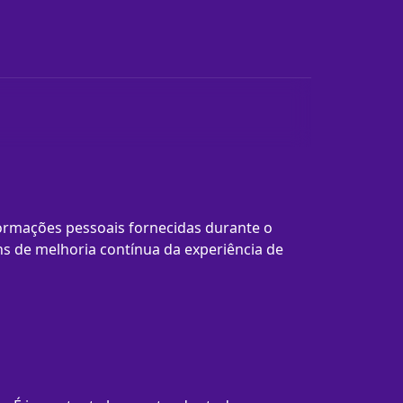
formações pessoais fornecidas durante o
ns de melhoria contínua da experiência de