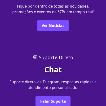
Fique por dentro de todas as novidades,
promoções e eventos da 67Bt em tempo real!
Ver Notícias
💬 Suporte Direto
Chat
Suporte direto via Telegram, respostas rápidas e
atendimento personalizado!
Falar Suporte