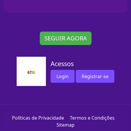
SEGUIR AGORA
Acessos
Login
Registrar-se
Políticas de Privacidade
Termos e Condições
Sitemap