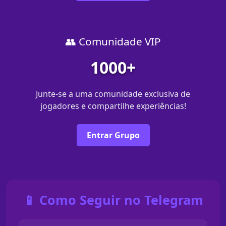
👥 Comunidade VIP
1000+
Junte-se a uma comunidade exclusiva de
jogadores e compartilhe experiências!
Entrar Grupo
📱 Como Seguir no Telegram