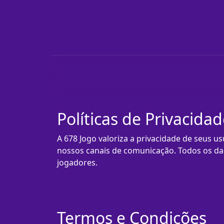
Políticas de Privacida
A 678 Jogo valoriza a privacidade de seus 
nossos canais de comunicação. Todos os dad
jogadores.
Termos e Condições