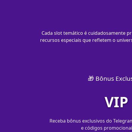
Cada slot temático é cuidadosamente pro
recursos especiais que refletem o unive
🎁 Bônus Exclu
VIP
Receba bônus exclusivos do Telegra
e códigos promocionai