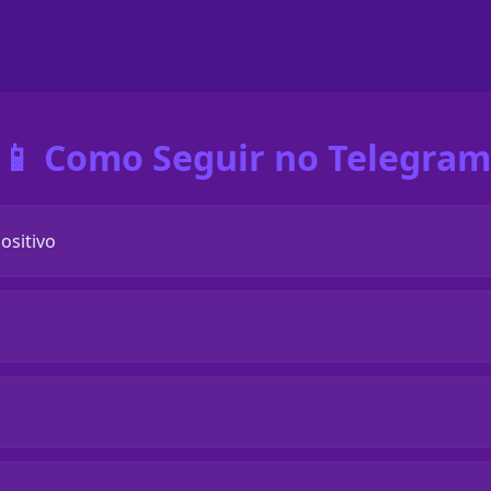
📱 Como Seguir no Telegram
ositivo