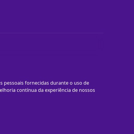
s pessoais fornecidas durante o uso de
elhoria contínua da experiência de nossos