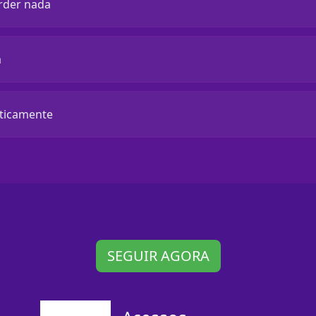
erder nada
a
aticamente
SEGUIR AGORA