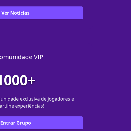
Ver Notícias
Comunidade VIP
1000+
unidade exclusiva de jogadores e
rtilhe experiências!
Entrar Grupo