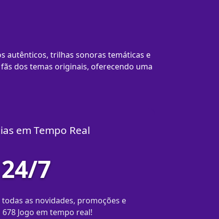
 autênticos, trilhas sonoras temáticas e
 fãs dos temas originais, oferecendo uma
cias em Tempo Real
24/7
e todas as novidades, promoções e
 678 Jogo em tempo real!