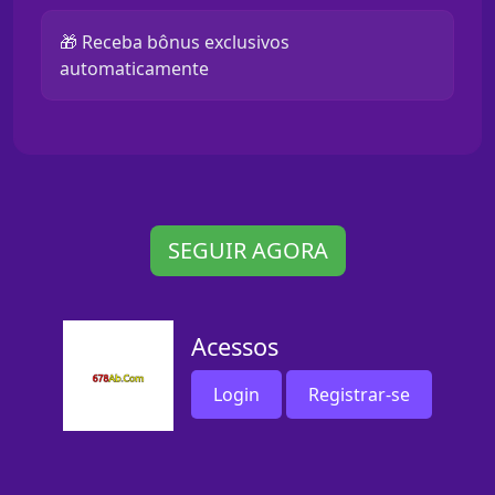
🎁 Receba bônus exclusivos
automaticamente
SEGUIR AGORA
Acessos
Login
Registrar-se