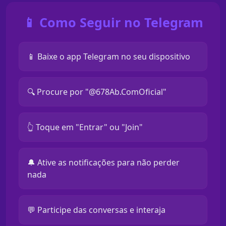
📱 Como Seguir no Telegram
📱 Baixe o app Telegram no seu dispositivo
🔍 Procure por "@678Ab.ComOficial"
👆 Toque em "Entrar" ou "Join"
🔔 Ative as notificações para não perder
nada
💬 Participe das conversas e interaja