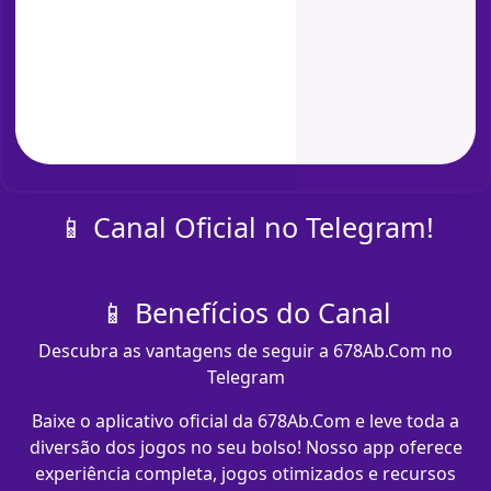
📱 Canal Oficial no Telegram!
📱 Benefícios do Canal
Descubra as vantagens de seguir a 678Ab.Com no
Telegram
Baixe o aplicativo oficial da 678Ab.Com e leve toda a
diversão dos jogos no seu bolso! Nosso app oferece
experiência completa, jogos otimizados e recursos