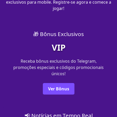
exclusivos para mobile. Registre-se agora e comece a
jogar!
🎁 Bônus Exclusivos
VIP
Receba bônus exclusivos do Telegram,
promoções especiais e códigos promocionais
únicos!
Ver Bônus
📢 Notícias em Tempo Real