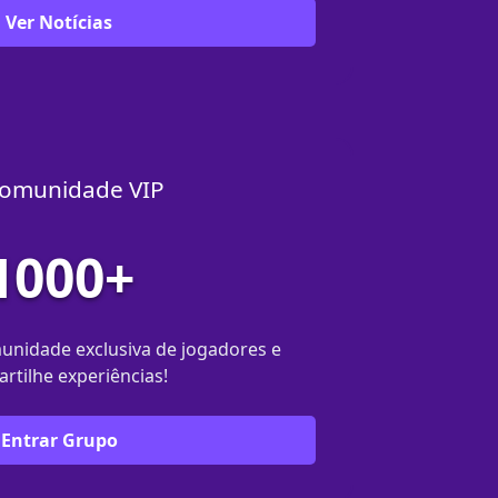
Ver Notícias
Comunidade VIP
1000+
unidade exclusiva de jogadores e
rtilhe experiências!
Entrar Grupo