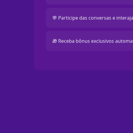
💬 Participe das conversas e interaj
🎁 Receba bônus exclusivos autom