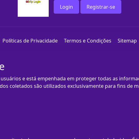
Login
Registrar-se
Políticas de Privacidade
Termos e Condições
Sitemap
de
us usuários e está empenhada em proteger todas as informa
os coletados são utilizados exclusivamente para fins de m