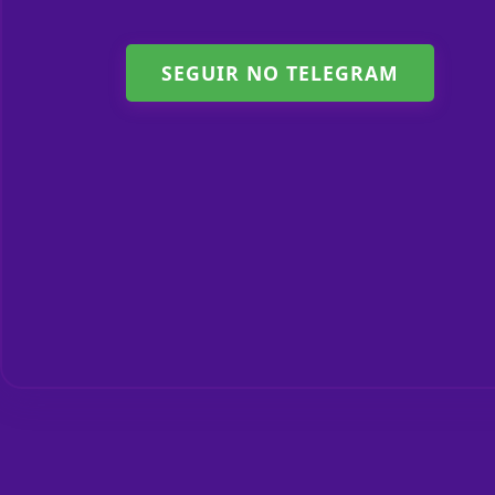
SEGUIR NO TELEGRAM