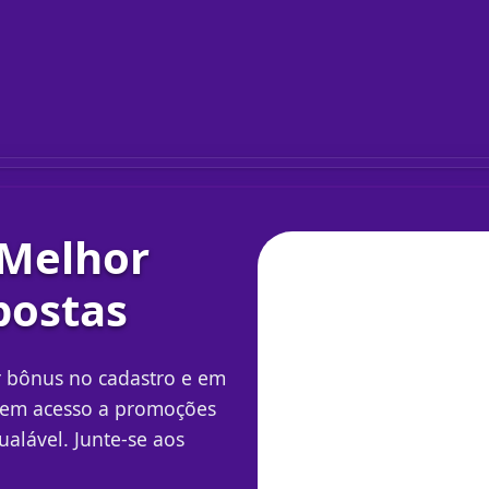
 Melhor
postas
r bônus no cadastro e em
 tem acesso a promoções
ualável. Junte-se aos