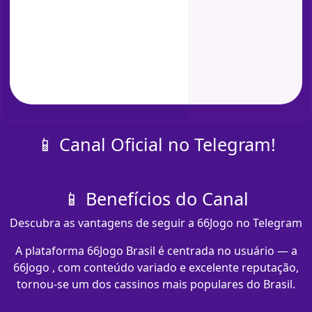
📱 Canal Oficial no Telegram!
📱 Benefícios do Canal
Descubra as vantagens de seguir a 66Jogo no Telegram
A plataforma 66Jogo Brasil é centrada no usuário — a
66Jogo , com conteúdo variado e excelente reputação,
tornou-se um dos cassinos mais populares do Brasil.