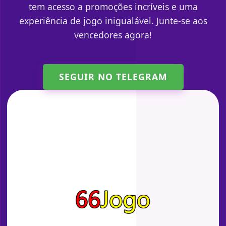
tem acesso a promoções incríveis e uma
experiência de jogo inigualável. Junte-se aos
vencedores agora!
SEGUIR NO TELEGRAM