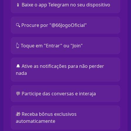
📱 Baixe o app Telegram no seu dispositivo
🔍 Procure por "@66JogoOficial"
👆 Toque em "Entrar" ou "Join"
🔔 Ative as notificações para não perder
nada
💬 Participe das conversas e interaja
🎁 Receba bônus exclusivos
automaticamente