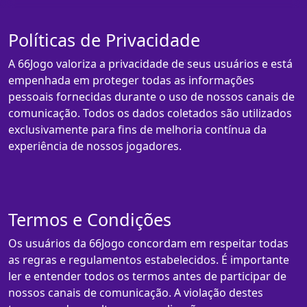
Políticas de Privacidade
A 66Jogo valoriza a privacidade de seus usuários e está
empenhada em proteger todas as informações
pessoais fornecidas durante o uso de nossos canais de
comunicação. Todos os dados coletados são utilizados
exclusivamente para fins de melhoria contínua da
experiência de nossos jogadores.
Termos e Condições
Os usuários da 66Jogo concordam em respeitar todas
as regras e regulamentos estabelecidos. É importante
ler e entender todos os termos antes de participar de
nossos canais de comunicação. A violação destes