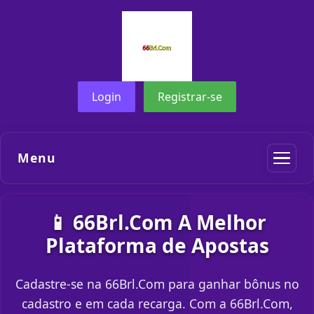
Login
Registrar-se
Menu
📱 66Brl.Com A Melhor
Plataforma de Apostas
Cadastre-se na 66Brl.Com para ganhar bônus no
cadastro e em cada recarga. Com a 66Brl.Com,