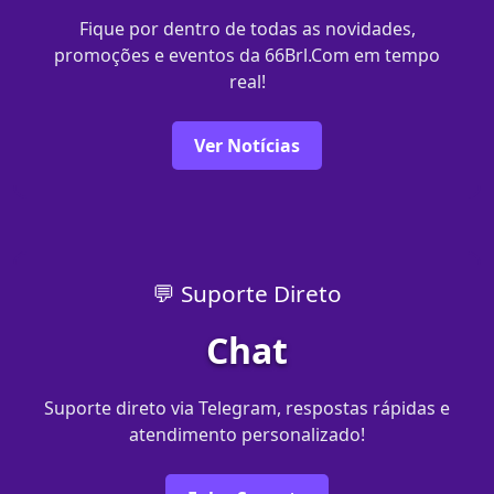
Fique por dentro de todas as novidades,
promoções e eventos da 66Brl.Com em tempo
real!
Ver Notícias
💬 Suporte Direto
Chat
Suporte direto via Telegram, respostas rápidas e
atendimento personalizado!