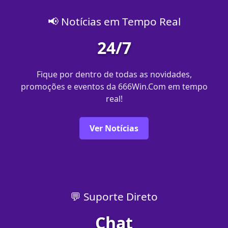
📢 Notícias em Tempo Real
24/7
Fique por dentro de todas as novidades,
promoções e eventos da 666Win.Com em tempo
real!
Ver Notícias
💬 Suporte Direto
Chat