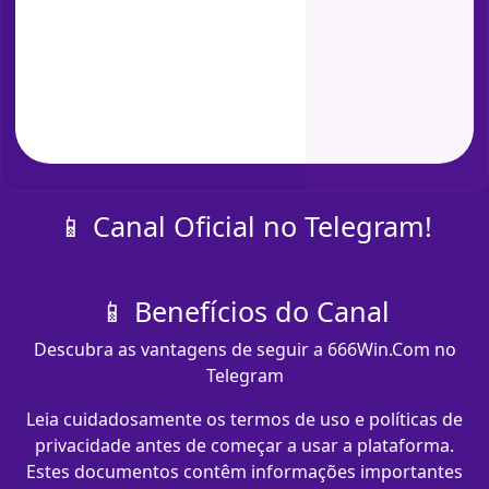
📱 Canal Oficial no Telegram!
📱 Benefícios do Canal
Descubra as vantagens de seguir a 666Win.Com no
Telegram
Leia cuidadosamente os termos de uso e políticas de
privacidade antes de começar a usar a plataforma.
Estes documentos contêm informações importantes