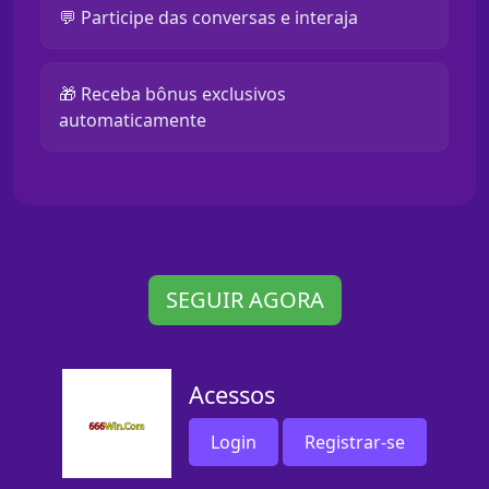
💬 Participe das conversas e interaja
🎁 Receba bônus exclusivos
automaticamente
SEGUIR AGORA
Acessos
Login
Registrar-se