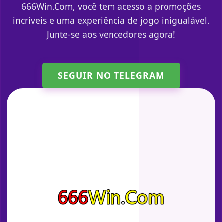
666Win.Com, você tem acesso a promoções
incríveis e uma experiência de jogo inigualável.
Junte-se aos vencedores agora!
SEGUIR NO TELEGRAM