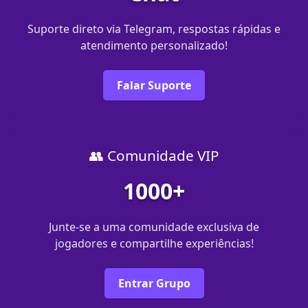
Suporte direto via Telegram, respostas rápidas e
atendimento personalizado!
Falar Suporte
👥 Comunidade VIP
1000+
Junte-se a uma comunidade exclusiva de
jogadores e compartilhe experiências!
Entrar Grupo