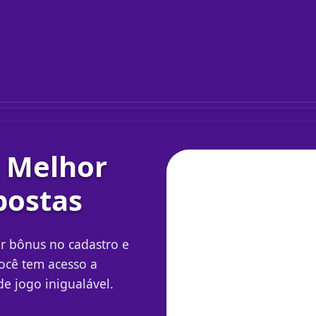
A Melhor
postas
r bônus no cadastro e
ocê tem acesso a
e jogo inigualável.