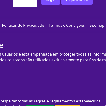
Políticas de Privacidade
Termos e Condições
Sitemap
de
us usuários e está empenhada em proteger todas as inform
os coletados são utilizados exclusivamente para fins de m
espeitar todas as regras e regulamentos estabelecidos. É 