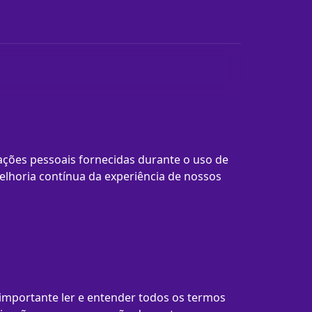
ações pessoais fornecidas durante o uso de
elhoria contínua da experiência de nossos
importante ler e entender todos os termos