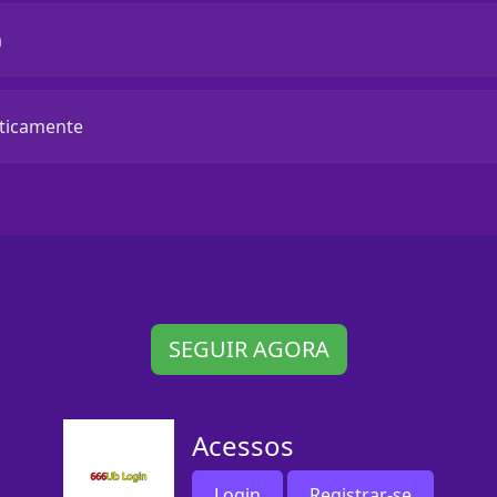
a
aticamente
SEGUIR AGORA
Acessos
Login
Registrar-se