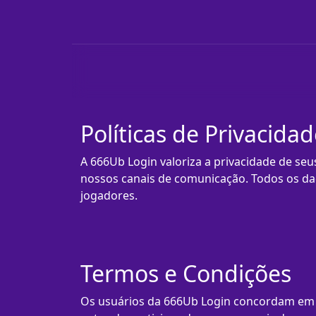
Políticas de Privacida
A 666Ub Login valoriza a privacidade de se
nossos canais de comunicação. Todos os dad
jogadores.
Termos e Condições
Os usuários da 666Ub Login concordam em r