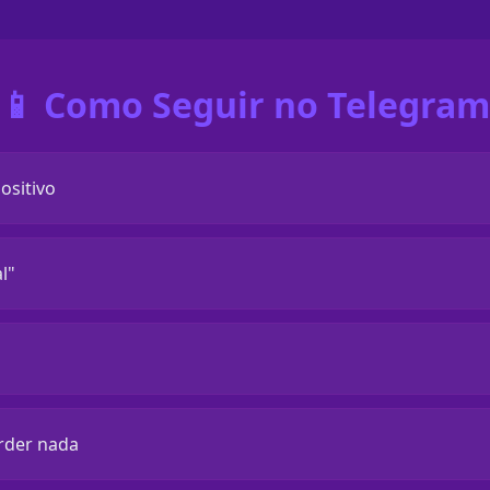
📱 Como Seguir no Telegram
ositivo
l"
erder nada