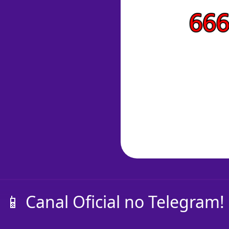
📱 Canal Oficial no Telegram!