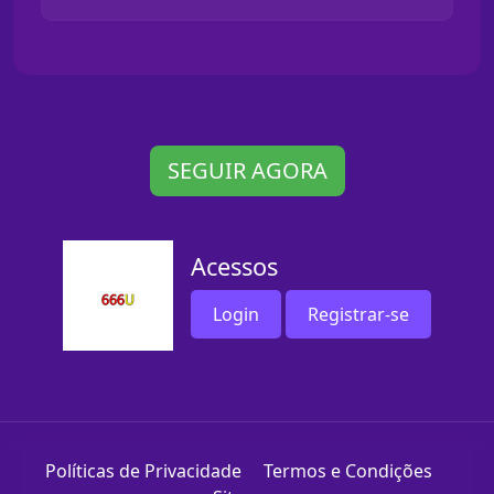
SEGUIR AGORA
Acessos
Login
Registrar-se
Políticas de Privacidade
Termos e Condições