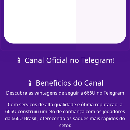
📱 Canal Oficial no Telegram!
📱 Benefícios do Canal
Descubra as vantagens de seguir a 666U no Telegram
Com serviços de alta qualidade e ótima reputação, a
666U construiu um elo de confiança com os jogadores
da 666U Brasil , oferecendo os saques mais rápidos do
setor.