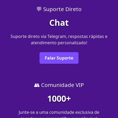
💬 Suporte Direto
Chat
Suporte direto via Telegram, respostas rápidas e
atendimento personalizado!
Falar Suporte
👥 Comunidade VIP
1000+
Junte-se a uma comunidade exclusiva de