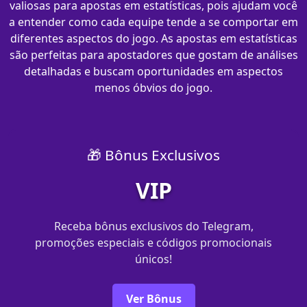
valiosas para apostas em estatísticas, pois ajudam você
a entender como cada equipe tende a se comportar em
diferentes aspectos do jogo. As apostas em estatísticas
são perfeitas para apostadores que gostam de análises
detalhadas e buscam oportunidades em aspectos
menos óbvios do jogo.
🎁 Bônus Exclusivos
VIP
Receba bônus exclusivos do Telegram,
promoções especiais e códigos promocionais
únicos!
Ver Bônus