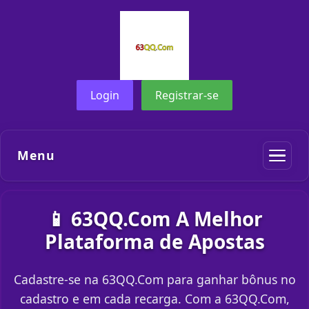
Login
Registrar-se
Menu
📱 63QQ.Com A Melhor
Plataforma de Apostas
Cadastre-se na 63QQ.Com para ganhar bônus no
cadastro e em cada recarga. Com a 63QQ.Com,