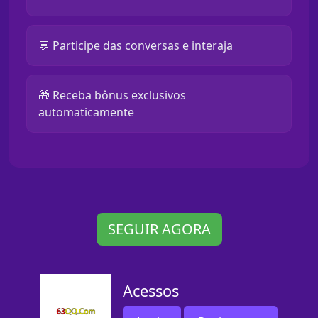
💬 Participe das conversas e interaja
🎁 Receba bônus exclusivos
automaticamente
SEGUIR AGORA
Acessos