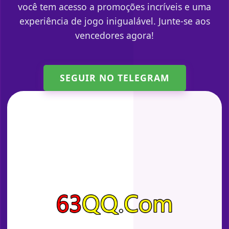
você tem acesso a promoções incríveis e uma
experiência de jogo inigualável. Junte-se aos
vencedores agora!
SEGUIR NO TELEGRAM