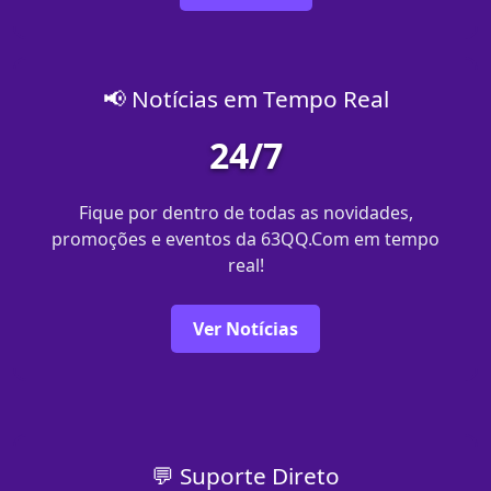
📢 Notícias em Tempo Real
24/7
Fique por dentro de todas as novidades,
promoções e eventos da 63QQ.Com em tempo
real!
Ver Notícias
💬 Suporte Direto