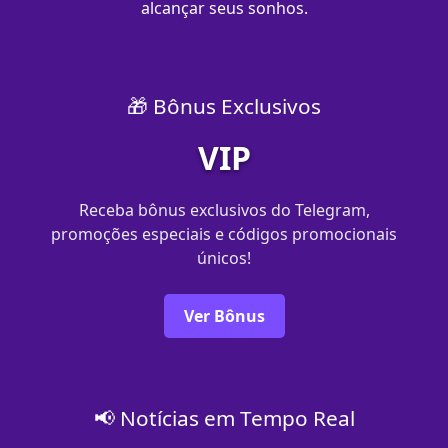
alcançar seus sonhos.
🎁 Bônus Exclusivos
VIP
Receba bônus exclusivos do Telegram,
promoções especiais e códigos promocionais
únicos!
Ver Bônus
📢 Notícias em Tempo Real