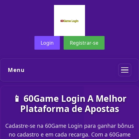
Login
Registrar-se
Menu
📱 60Game Login A Melhor
Plataforma de Apostas
Cadastre-se na 60Game Login para ganhar bônus
no cadastro e em cada recarga. Com a 60Game