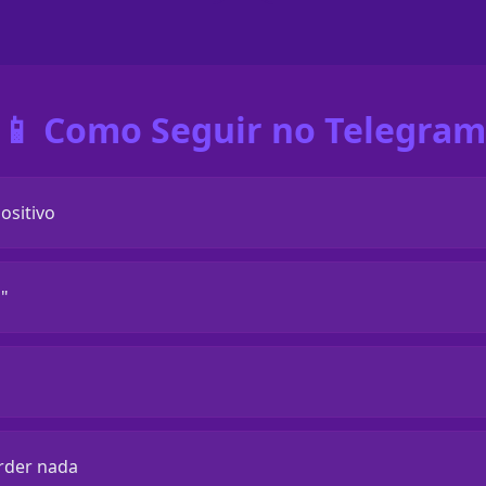
📱 Como Seguir no Telegram
ositivo
l"
erder nada