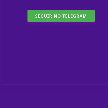
SEGUIR NO TELEGRAM