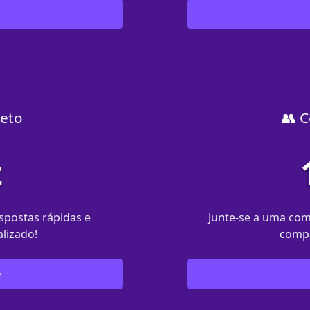
reto
👥 
t
espostas rápidas e
Junte-se a uma com
lizado!
compa
e