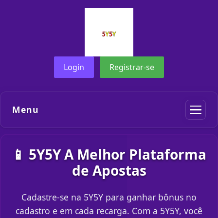
Login
Registrar-se
Menu
📱 5Y5Y A Melhor Plataforma
de Apostas
Cadastre-se na 5Y5Y para ganhar bônus no
cadastro e em cada recarga. Com a 5Y5Y, você