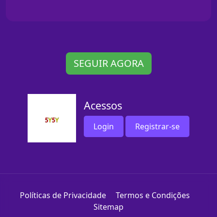
SEGUIR AGORA
Acessos
Login
Registrar-se
Políticas de Privacidade
Termos e Condições
Sitemap