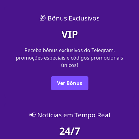
🎁 Bônus Exclusivos
VIP
Receba bônus exclusivos do Telegram,
promoções especiais e códigos promocionais
únicos!
Ver Bônus
📢 Notícias em Tempo Real
24/7