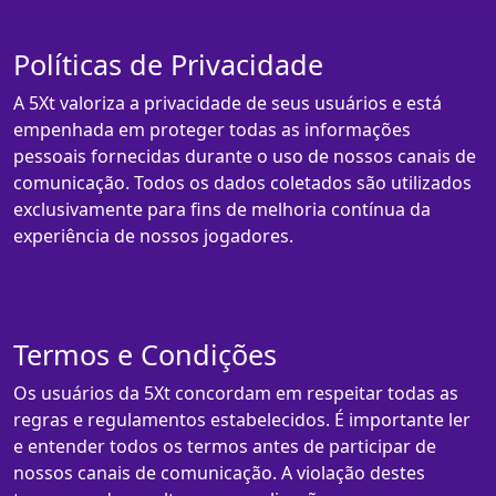
Políticas de Privacidade
A 5Xt valoriza a privacidade de seus usuários e está
empenhada em proteger todas as informações
pessoais fornecidas durante o uso de nossos canais de
comunicação. Todos os dados coletados são utilizados
exclusivamente para fins de melhoria contínua da
experiência de nossos jogadores.
Termos e Condições
Os usuários da 5Xt concordam em respeitar todas as
regras e regulamentos estabelecidos. É importante ler
e entender todos os termos antes de participar de
nossos canais de comunicação. A violação destes