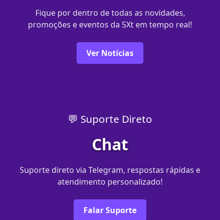
Fique por dentro de todas as novidades,
promoções e eventos da 5Xt em tempo real!
Ver Notícias
💬 Suporte Direto
Chat
Suporte direto via Telegram, respostas rápidas e
atendimento personalizado!
Falar Suporte