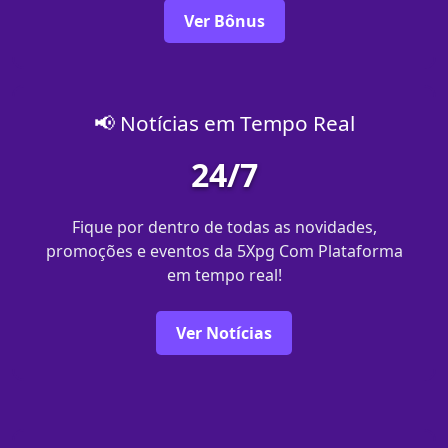
Ver Bônus
📢 Notícias em Tempo Real
24/7
Fique por dentro de todas as novidades,
promoções e eventos da 5Xpg Com Plataforma
em tempo real!
Ver Notícias