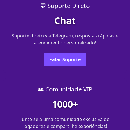
💬 Suporte Direto
Chat
Suporte direto via Telegram, respostas rápidas e
atendimento personalizado!
Falar Suporte
👥 Comunidade VIP
1000+
Junte-se a uma comunidade exclusiva de
jogadores e compartilhe experiências!