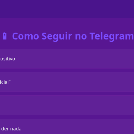
📱 Como Seguir no Telegram
ositivo
cial"
erder nada