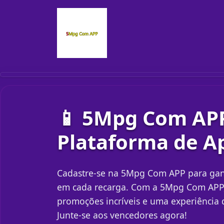
📱 5Mpg Com AP
Plataforma de A
Cadastre-se na 5Mpg Com APP para gan
em cada recarga. Com a 5Mpg Com APP,
promoções incríveis e uma experiência d
Junte-se aos vencedores agora!