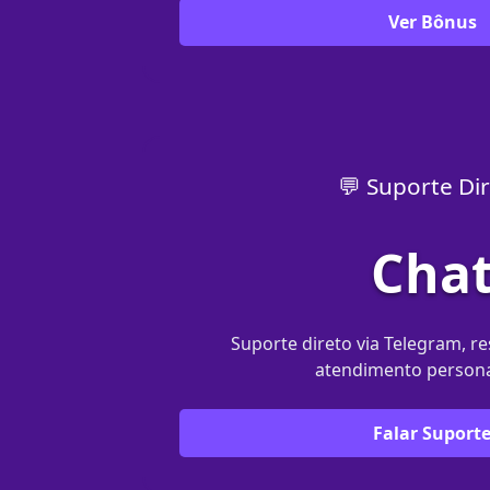
Ver Bônus
💬 Suporte Di
Cha
Suporte direto via Telegram, r
atendimento persona
Falar Suport