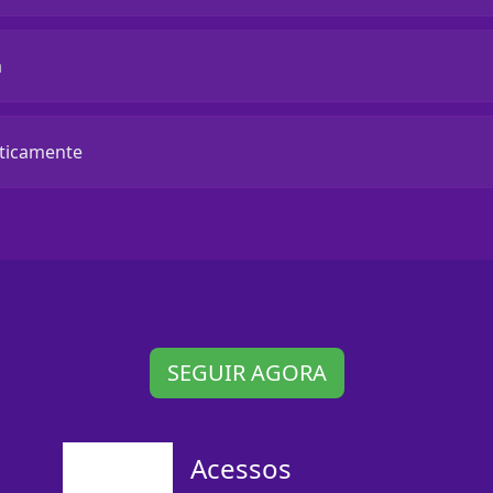
a
aticamente
SEGUIR AGORA
Acessos