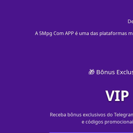
De
A 5Mpg Com APP é uma das plataformas mais
🎁 Bônus Exclu
VIP
Receba bônus exclusivos do Telegra
e códigos promocionai