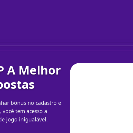
P A Melhor
postas
har bônus no cadastro e
 você tem acesso a
e jogo inigualável.