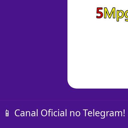
📱 Canal Oficial no Telegram!