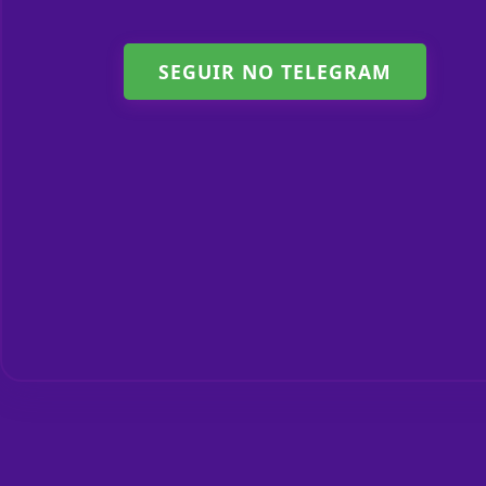
SEGUIR NO TELEGRAM