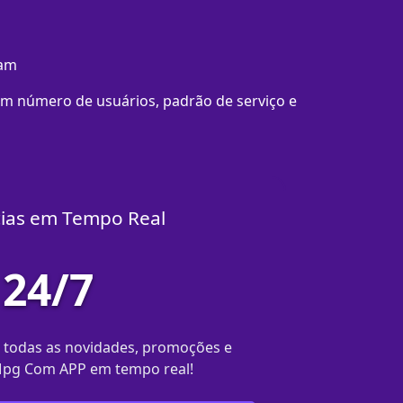
ram
em número de usuários, padrão de serviço e
cias em Tempo Real
24/7
e todas as novidades, promoções e
Mpg Com APP em tempo real!