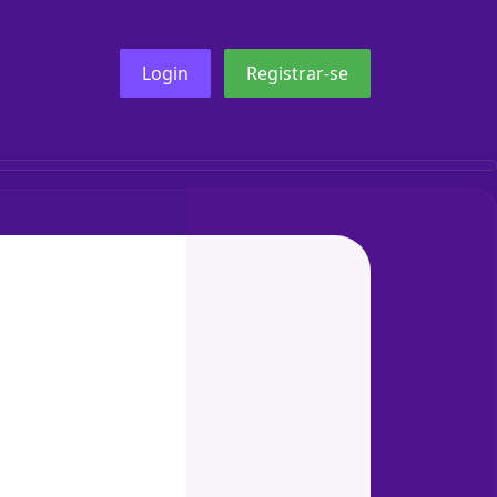
Login
Registrar-se