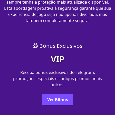
sempre tenha a proteção mais atualizada disponível.
Esta abordagem proativa à segurança garante que sua
experiência de jogo seja não apenas divertida, mas
também completamente segura.
🎁 Bônus Exclusivos
VIP
Receba bônus exclusivos do Telegram,
promoções especiais e códigos promocionais
únicos!
Ver Bônus