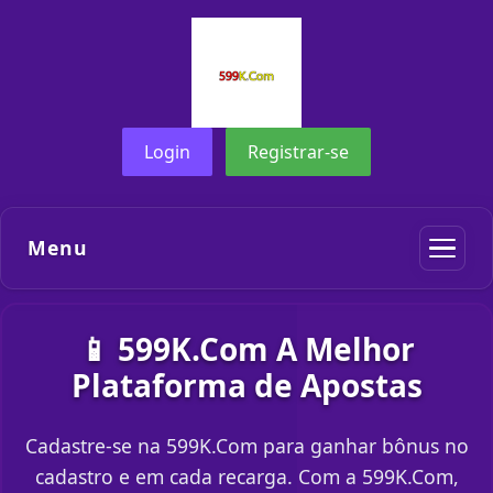
Login
Registrar-se
Menu
📱 599K.Com A Melhor
Plataforma de Apostas
Cadastre-se na 599K.Com para ganhar bônus no
cadastro e em cada recarga. Com a 599K.Com,