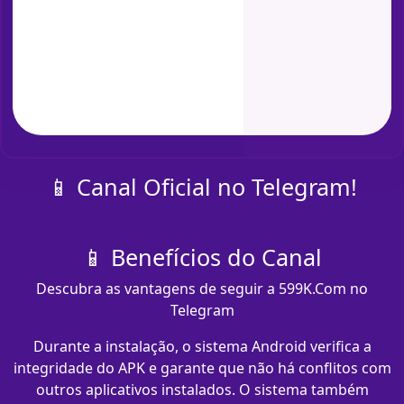
📱 Canal Oficial no Telegram!
📱 Benefícios do Canal
Descubra as vantagens de seguir a 599K.Com no
Telegram
Durante a instalação, o sistema Android verifica a
integridade do APK e garante que não há conflitos com
outros aplicativos instalados. O sistema também