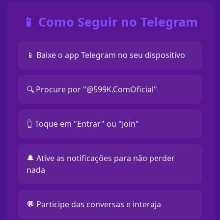
📱 Como Seguir no Telegram
📱 Baixe o app Telegram no seu dispositivo
🔍 Procure por "@599K.ComOficial"
👆 Toque em "Entrar" ou "Join"
🔔 Ative as notificações para não perder
nada
💬 Participe das conversas e interaja