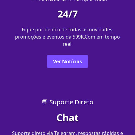
24/7
Fique por dentro de todas as novidades,
promoções e eventos da 599K.Com em tempo
real!
Ver Notícias
💬 Suporte Direto
Chat
Suporte direto via Telegram, respostas rápidas e