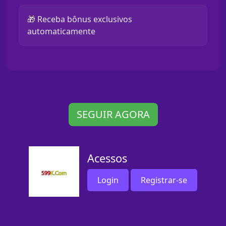
🎁 Receba bônus exclusivos
automaticamente
SEGUIR AGORA
Acessos
Login
Registrar-se