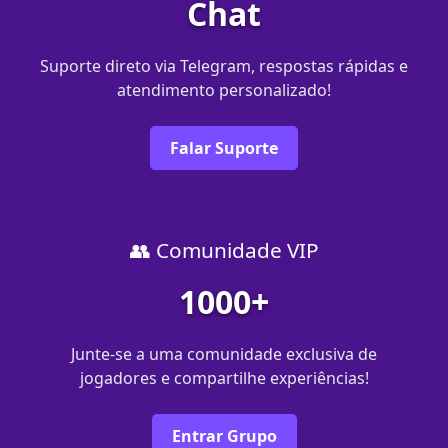
Chat
Suporte direto via Telegram, respostas rápidas e
atendimento personalizado!
Falar Suporte
👥 Comunidade VIP
1000+
Junte-se a uma comunidade exclusiva de
jogadores e compartilhe experiências!
Entrar Grupo