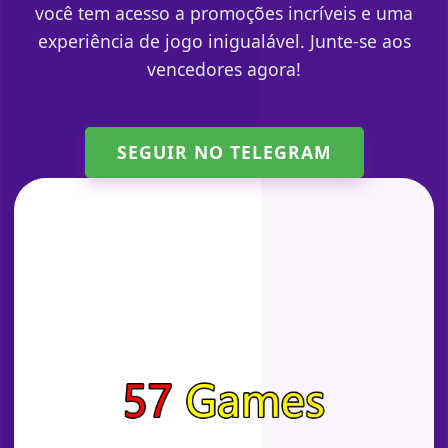
você tem acesso a promoções incríveis e uma
experiência de jogo inigualável. Junte-se aos
vencedores agora!
SEGUIR NO TELEGRAM