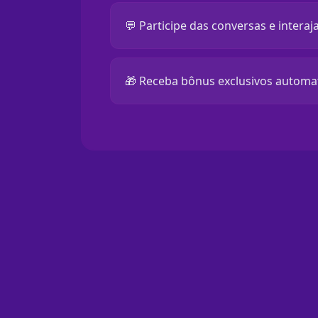
💬 Participe das conversas e interaj
🎁 Receba bônus exclusivos autom