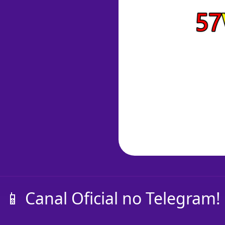
📱 Canal Oficial no Telegram!