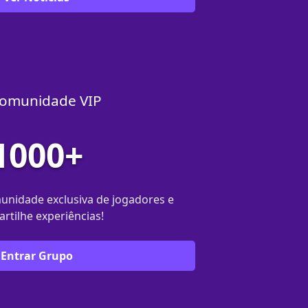
Comunidade VIP
1000+
unidade exclusiva de jogadores e
rtilhe experiências!
Entrar Grupo