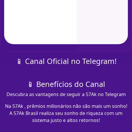
📱 Canal Oficial no Telegram!
📱 Benefícios do Canal
Descubra as vantagens de seguir a 57Ak no Telegram
Na 57Ak , prêmios milionários não são mais um sonho!
A 57Ak Brasil realiza seu sonho de riqueza com um
sistema justo e altos retornos!