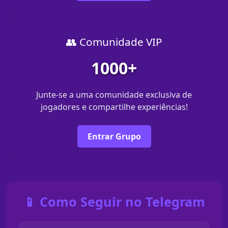
👥 Comunidade VIP
1000+
Junte-se a uma comunidade exclusiva de
jogadores e compartilhe experiências!
Entrar Grupo
📱 Como Seguir no Telegram