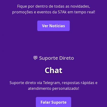
Fique por dentro de todas as novidades,
promoções e eventos da 57Ak em tempo real!
Ver Notícias
💬 Suporte Direto
Chat
Suporte direto via Telegram, respostas rápidas e
atendimento personalizado!
Falar Suporte