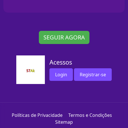
SEGUIR AGORA
Acessos
Login
Registrar-se
Políticas de Privacidade
Termos e Condições
Sitemap