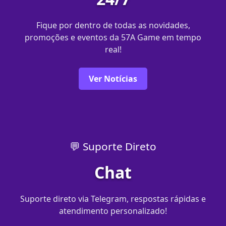
Fique por dentro de todas as novidades,
promoções e eventos da 57A Game em tempo
real!
Ver Notícias
💬 Suporte Direto
Chat
Suporte direto via Telegram, respostas rápidas e
atendimento personalizado!