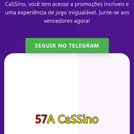
CaSSino, você tem acesso a promoções incríveis e
uma experiência de jogo inigualável. Junte-se aos
vencedores agora!
SEGUIR NO TELEGRAM