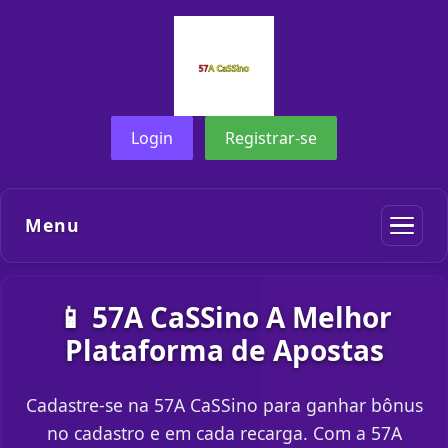
Login
Registrar-se
Menu
📱 57A CaSSino A Melhor
Plataforma de Apostas
Cadastre-se na 57A CaSSino para ganhar bônus
no cadastro e em cada recarga. Com a 57A