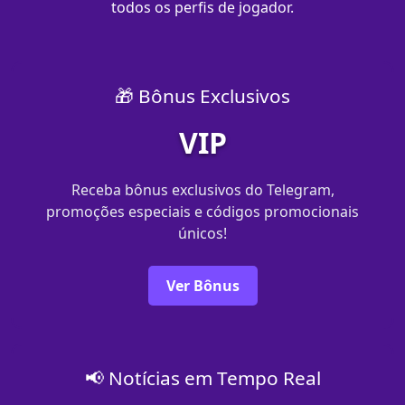
todos os perfis de jogador.
🎁 Bônus Exclusivos
VIP
Receba bônus exclusivos do Telegram,
promoções especiais e códigos promocionais
únicos!
Ver Bônus
📢 Notícias em Tempo Real