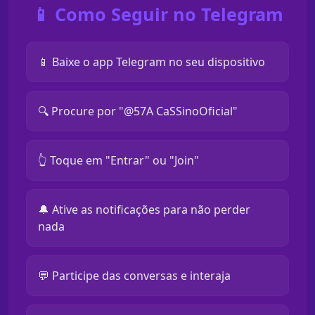
📱 Como Seguir no Telegram
📱 Baixe o app Telegram no seu dispositivo
🔍 Procure por "@57A CaSSinoOficial"
👆 Toque em "Entrar" ou "Join"
🔔 Ative as notificações para não perder
nada
💬 Participe das conversas e interaja