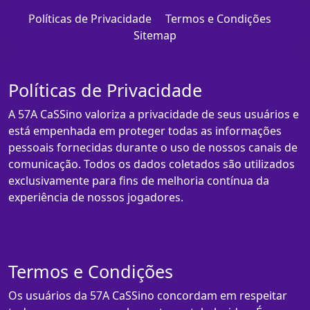
Políticas de Privacidade
Termos e Condições
Sitemap
Políticas de Privacidade
A 57A CaSSino valoriza a privacidade de seus usuários e
está empenhada em proteger todas as informações
pessoais fornecidas durante o uso de nossos canais de
comunicação. Todos os dados coletados são utilizados
exclusivamente para fins de melhoria contínua da
experiência de nossos jogadores.
Termos e Condições
Os usuários da 57A CaSSino concordam em respeitar