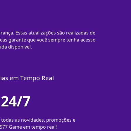
ança. Estas atualizações são realizadas de
icas garante que você sempre tenha acesso
ada disponível.
cias em Tempo Real
24/7
e todas as novidades, promoções e
 577 Game em tempo real!