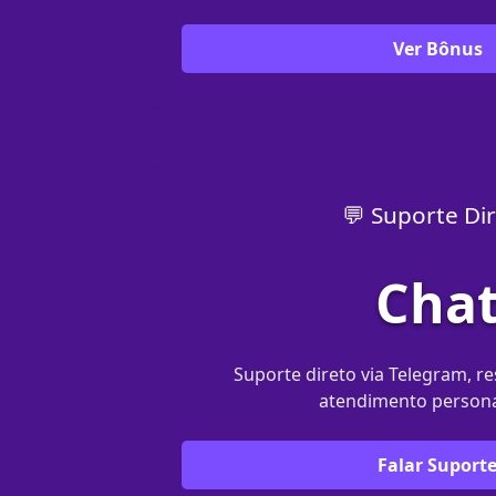
Ver Bônus
💬 Suporte Di
Cha
Suporte direto via Telegram, r
atendimento persona
Falar Suport