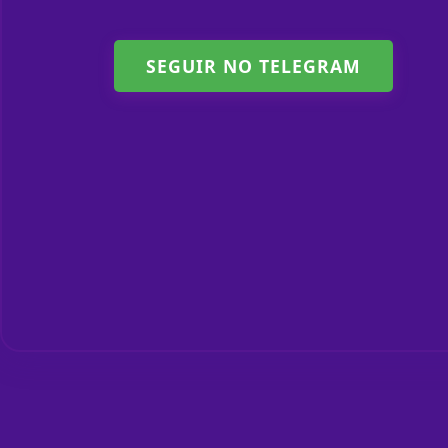
SEGUIR NO TELEGRAM