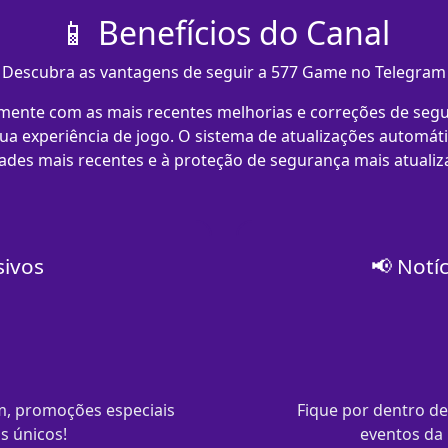
📱 Benefícios do Canal
Descubra as vantagens de seguir a 577 Game no Telegram
ente com as mais recentes melhorias e correções de segur
ua experiência de jogo. O sistema de atualizações automát
ades mais recentes e à proteção de segurança mais atualiz
sivos
📢 Notí
m, promoções especiais
Fique por dentro d
s únicos!
eventos da