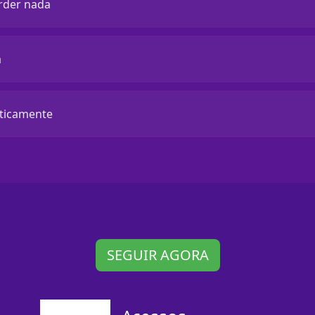
erder nada
a
aticamente
SEGUIR AGORA