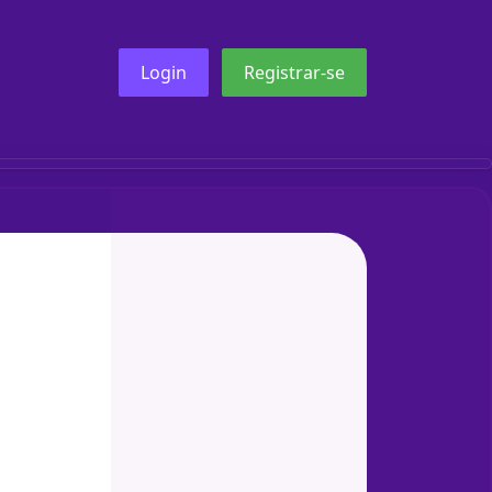
Login
Registrar-se