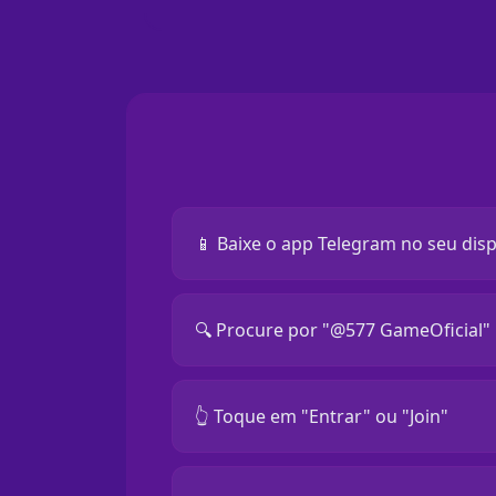
📱 Baixe o app Telegram no seu disp
🔍 Procure por "@577 GameOficial"
👆 Toque em "Entrar" ou "Join"