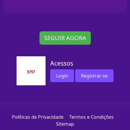
SEGUIR AGORA
Acessos
Login
Registrar-se
Políticas de Privacidade
Termos e Condições
Sitemap