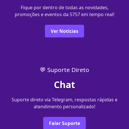
Fique por dentro de todas as novidades,
promoções e eventos da 5757 em tempo real!
Ver Notícias
💬 Suporte Direto
Chat
Suporte direto via Telegram, respostas rápidas e
atendimento personalizado!
Falar Suporte