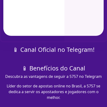
📱 Canal Oficial no Telegram!
📱 Benefícios do Canal
Descubra as vantagens de seguir a 5757 no Telegram
Líder do setor de apostas online no Brasil, a 5757 se
dedica a servir os apostadores e jogadores com o
melhor.