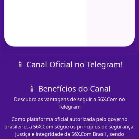
📱 Canal Oficial no Telegram!
📱 Benefícios do Canal
Descubra as vantagens de seguir a 56X.Com no
Telegram
Como plataforma oficial autorizada pelo governo
brasileiro, a 56X.Com segue os princípios de segurança,
justiça e integridade da 56X.Com Brasil , sendo