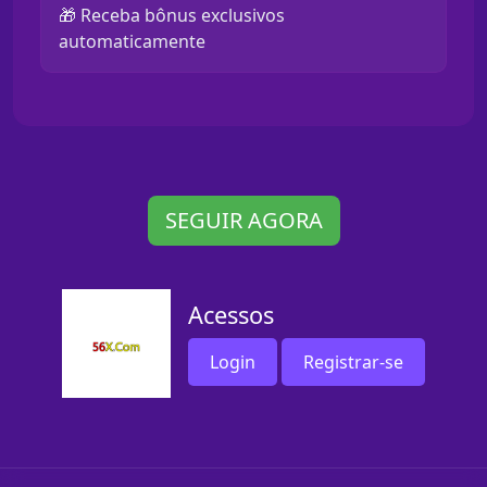
🎁 Receba bônus exclusivos
automaticamente
SEGUIR AGORA
Acessos
Login
Registrar-se