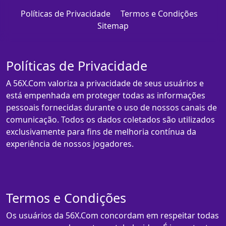
Políticas de Privacidade
Termos e Condições
Sitemap
Políticas de Privacidade
A 56X.Com valoriza a privacidade de seus usuários e
está empenhada em proteger todas as informações
pessoais fornecidas durante o uso de nossos canais de
comunicação. Todos os dados coletados são utilizados
exclusivamente para fins de melhoria contínua da
experiência de nossos jogadores.
Termos e Condições
Os usuários da 56X.Com concordam em respeitar todas