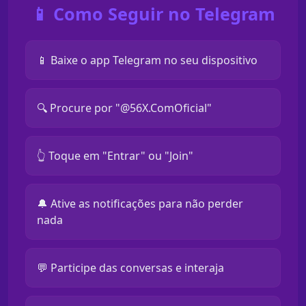
📱 Como Seguir no Telegram
📱 Baixe o app Telegram no seu dispositivo
🔍 Procure por "@56X.ComOficial"
👆 Toque em "Entrar" ou "Join"
🔔 Ative as notificações para não perder
nada
💬 Participe das conversas e interaja