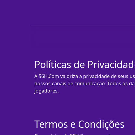
Políticas de Privacida
A 56H.Com valoriza a privacidade de seus 
nossos canais de comunicação. Todos os dad
jogadores.
Termos e Condições