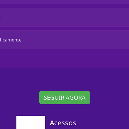
a
aticamente
SEGUIR AGORA
Acessos