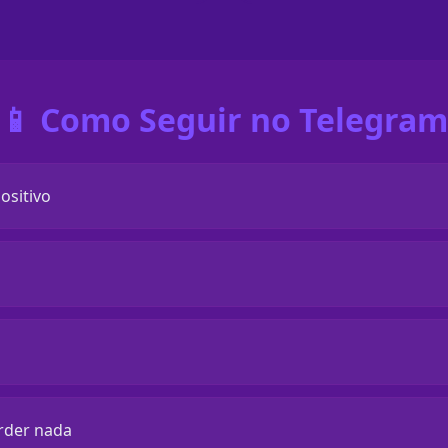
📱 Como Seguir no Telegram
ositivo
erder nada