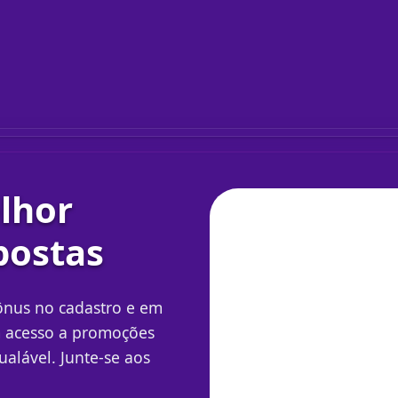
lhor
postas
ônus no cadastro e em
m acesso a promoções
ualável. Junte-se aos