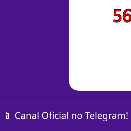
📱 Canal Oficial no Telegram!