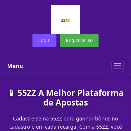
Login
Registrar-se
Menu
📱 55ZZ A Melhor Plataforma
de Apostas
Cadastre-se na 55ZZ para ganhar bônus no
cadastro e em cada recarga. Com a 55ZZ, você