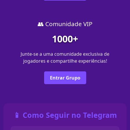
👥 Comunidade VIP
1000+
Junte-se a uma comunidade exclusiva de
jogadores e compartilhe experiências!
Entrar Grupo
📱 Como Seguir no Telegram