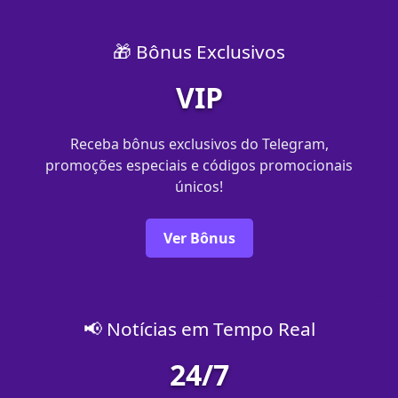
🎁 Bônus Exclusivos
VIP
Receba bônus exclusivos do Telegram,
promoções especiais e códigos promocionais
únicos!
Ver Bônus
📢 Notícias em Tempo Real
24/7