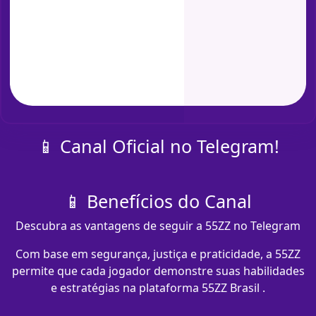
📱 Canal Oficial no Telegram!
📱 Benefícios do Canal
Descubra as vantagens de seguir a 55ZZ no Telegram
Com base em segurança, justiça e praticidade, a 55ZZ
permite que cada jogador demonstre suas habilidades
e estratégias na plataforma 55ZZ Brasil .