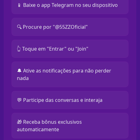
📱 Baixe o app Telegram no seu dispositivo
🔍 Procure por "@55ZZOficial"
👆 Toque em "Entrar" ou "Join"
🔔 Ative as notificações para não perder
nada
💬 Participe das conversas e interaja
🎁 Receba bônus exclusivos
automaticamente