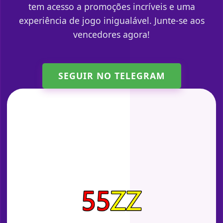
tem acesso a promoções incríveis e uma
experiência de jogo inigualável. Junte-se aos
vencedores agora!
SEGUIR NO TELEGRAM