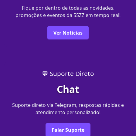
Fique por dentro de todas as novidades,
promoções e eventos da 55ZZ em tempo real!
Ver Notícias
💬 Suporte Direto
Chat
Suporte direto via Telegram, respostas rápidas e
atendimento personalizado!
Falar Suporte