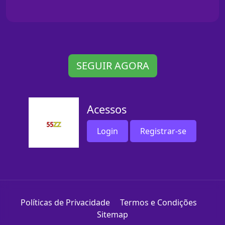
SEGUIR AGORA
Acessos
Login
Registrar-se
Políticas de Privacidade
Termos e Condições
Sitemap