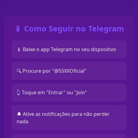
📱 Como Seguir no Telegram
📱 Baixe o app Telegram no seu dispositivo
🔍 Procure por "@55XXOficial"
👆 Toque em "Entrar" ou "Join"
🔔 Ative as notificações para não perder
nada