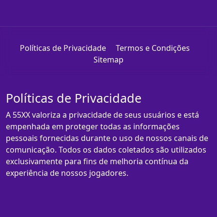
Políticas de Privacidade
Termos e Condições
Sitemap
Políticas de Privacidade
A 55XX valoriza a privacidade de seus usuários e está
empenhada em proteger todas as informações
pessoais fornecidas durante o uso de nossos canais de
comunicação. Todos os dados coletados são utilizados
exclusivamente para fins de melhoria contínua da
experiência de nossos jogadores.