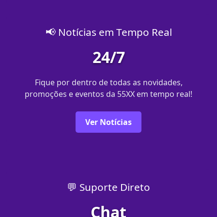
📢 Notícias em Tempo Real
24/7
Fique por dentro de todas as novidades,
promoções e eventos da 55XX em tempo real!
Ver Notícias
💬 Suporte Direto
Chat