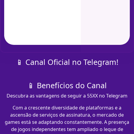
📱 Canal Oficial no Telegram!
📱 Benefícios do Canal
Descubra as vantagens de seguir a 55XX no Telegram
Com a crescente diversidade de plataformas e a
ascensão de serviços de assinatura, o mercado de
games está se adaptando constantemente. A presença
de jogos independentes tem ampliado o leque de