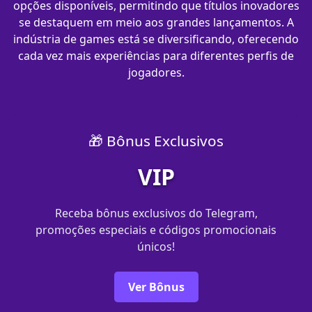
opções disponíveis, permitindo que títulos inovadores
se destaquem em meio aos grandes lançamentos. A
indústria de games está se diversificando, oferecendo
cada vez mais experiências para diferentes perfis de
jogadores.
🎁 Bônus Exclusivos
VIP
Receba bônus exclusivos do Telegram,
promoções especiais e códigos promocionais
únicos!
Ver Bônus