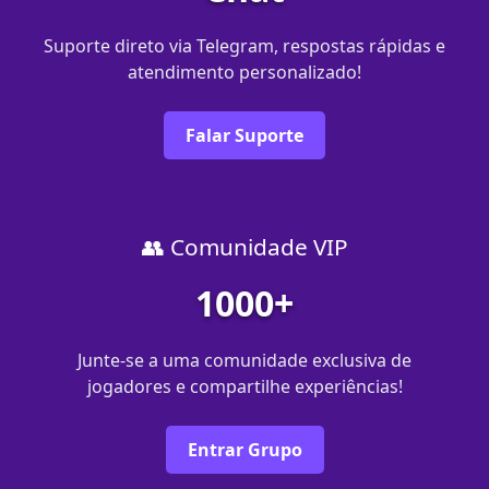
Suporte direto via Telegram, respostas rápidas e
atendimento personalizado!
Falar Suporte
👥 Comunidade VIP
1000+
Junte-se a uma comunidade exclusiva de
jogadores e compartilhe experiências!
Entrar Grupo