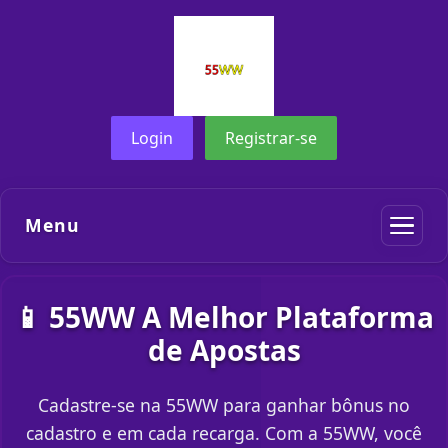
Login
Registrar-se
Menu
📱 55WW A Melhor Plataforma
de Apostas
Cadastre-se na 55WW para ganhar bônus no
cadastro e em cada recarga. Com a 55WW, você