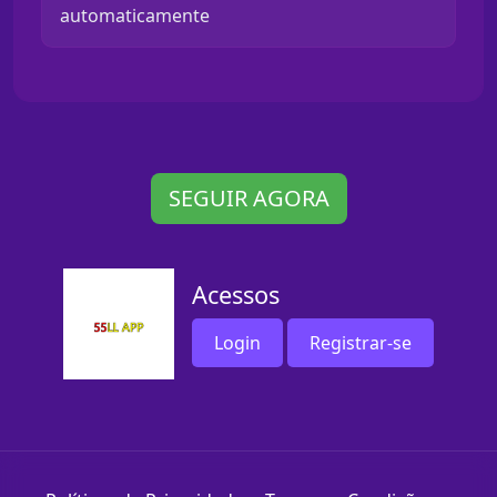
automaticamente
SEGUIR AGORA
Acessos
Login
Registrar-se