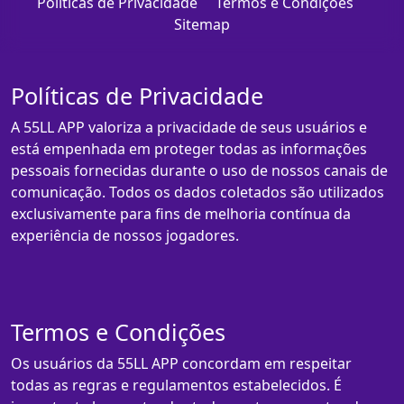
Políticas de Privacidade
Termos e Condições
Sitemap
Políticas de Privacidade
A 55LL APP valoriza a privacidade de seus usuários e
está empenhada em proteger todas as informações
pessoais fornecidas durante o uso de nossos canais de
comunicação. Todos os dados coletados são utilizados
exclusivamente para fins de melhoria contínua da
experiência de nossos jogadores.
Termos e Condições
Os usuários da 55LL APP concordam em respeitar
todas as regras e regulamentos estabelecidos. É