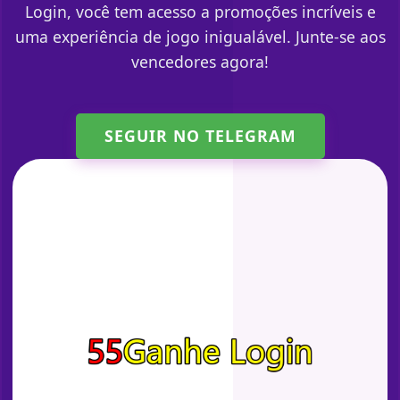
Login, você tem acesso a promoções incríveis e
uma experiência de jogo inigualável. Junte-se aos
vencedores agora!
SEGUIR NO TELEGRAM