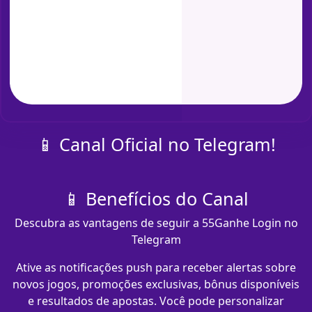
📱 Canal Oficial no Telegram!
📱 Benefícios do Canal
Descubra as vantagens de seguir a 55Ganhe Login no
Telegram
Ative as notificações push para receber alertas sobre
novos jogos, promoções exclusivas, bônus disponíveis
e resultados de apostas. Você pode personalizar