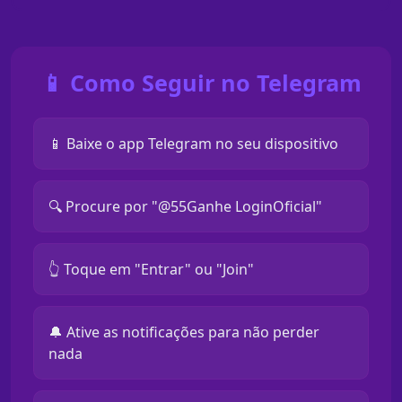
📱 Como Seguir no Telegram
📱 Baixe o app Telegram no seu dispositivo
🔍 Procure por "@55Ganhe LoginOficial"
👆 Toque em "Entrar" ou "Join"
🔔 Ative as notificações para não perder
nada