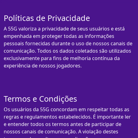
Políticas de Privacidade
A 55G valoriza a privacidade de seus usuários e está
empenhada em proteger todas as informações
pessoais fornecidas durante o uso de nossos canais de
comunicação. Todos os dados coletados são utilizados
exclusivamente para fins de melhoria contínua da
experiência de nossos jogadores.
Termos e Condições
Os usuários da 55G concordam em respeitar todas as
regras e regulamentos estabelecidos. É importante ler
e entender todos os termos antes de participar de
nossos canais de comunicação. A violação destes