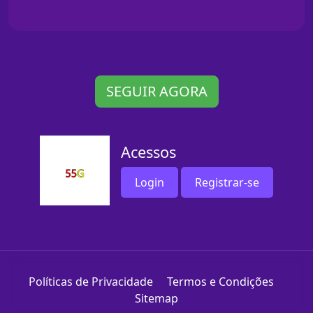
SEGUIR AGORA
Acessos
Login
Registrar-se
Políticas de Privacidade
Termos e Condições
Sitemap