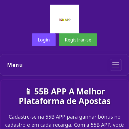
Login
Registrar-se
Menu
📱 55B APP A Melhor
Plataforma de Apostas
Cadastre-se na 55B APP para ganhar bônus no
cadastro e em cada recarga. Com a 55B APP, você