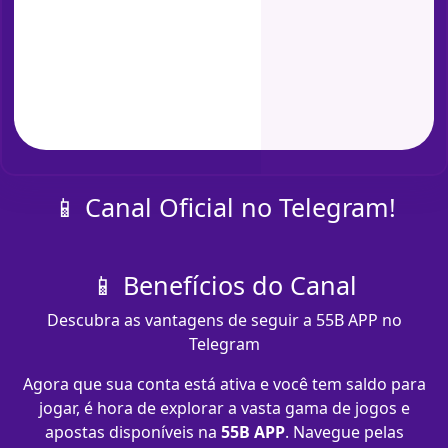
📱 Canal Oficial no Telegram!
📱 Benefícios do Canal
Descubra as vantagens de seguir a 55B APP no
Telegram
Agora que sua conta está ativa e você tem saldo para
jogar, é hora de explorar a vasta gama de jogos e
apostas disponíveis na
55B APP
. Navegue pelas