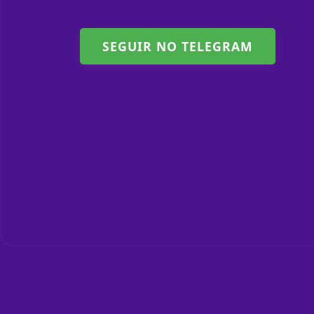
SEGUIR NO TELEGRAM