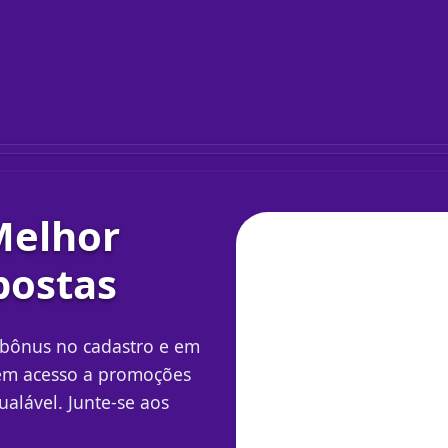
Melhor
postas
 bônus no cadastro e em
tem acesso a promoções
ualável. Junte-se aos