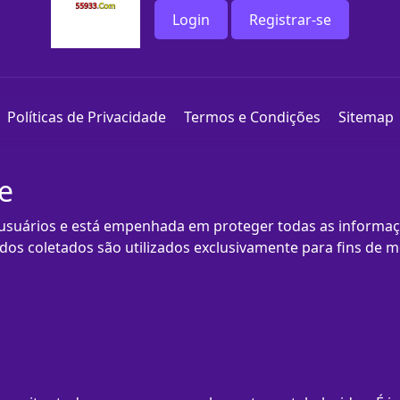
Login
Registrar-se
Políticas de Privacidade
Termos e Condições
Sitemap
de
s usuários e está empenhada em proteger todas as informaç
os coletados são utilizados exclusivamente para fins de m