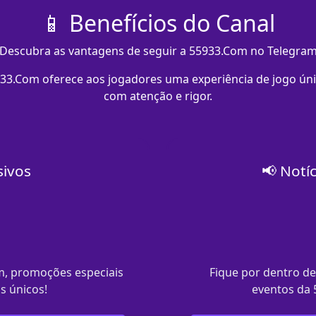
📱 Benefícios do Canal
Descubra as vantagens de seguir a 55933.Com no Telegra
33.Com oferece aos jogadores uma experiência de jogo ún
com atenção e rigor.
sivos
📢 Notí
m, promoções especiais
Fique por dentro d
s únicos!
eventos da 