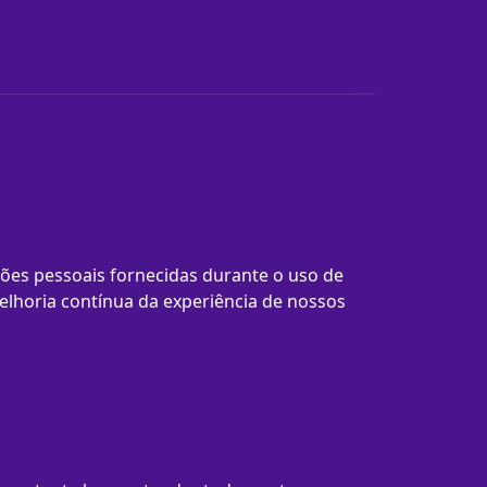
ões pessoais fornecidas durante o uso de
elhoria contínua da experiência de nossos