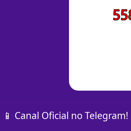
📱 Canal Oficial no Telegram!