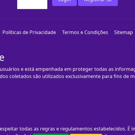
Políticas de Privacidade
Termos e Condições
Sitemap
de
s usuários e está empenhada em proteger todas as informaç
os coletados são utilizados exclusivamente para fins de m
peitar todas as regras e regulamentos estabelecidos. É i