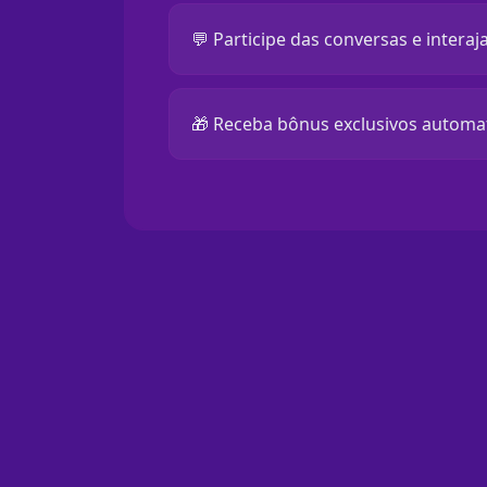
💬 Participe das conversas e interaj
🎁 Receba bônus exclusivos autom