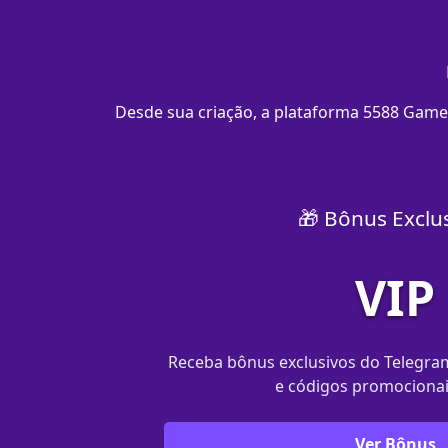
Desde sua criação, a plataforma 5588 Game B
🎁 Bônus Exclu
VIP
Receba bônus exclusivos do Telegra
e códigos promocionai
Ver Bônus