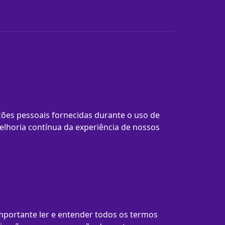
ões pessoais fornecidas durante o uso de
elhoria contínua da experiência de nossos
mportante ler e entender todos os termos