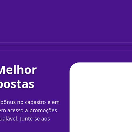
Melhor
postas
 bônus no cadastro e em
tem acesso a promoções
ualável. Junte-se aos