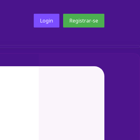
Login
Registrar-se