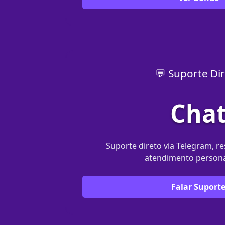
💬 Suporte Di
Cha
Suporte direto via Telegram, r
atendimento persona
Falar Suport