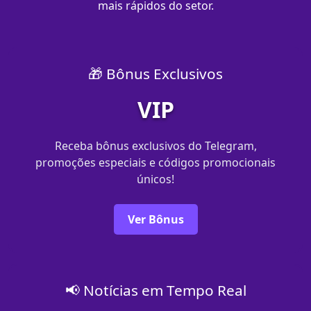
mais rápidos do setor.
🎁 Bônus Exclusivos
VIP
Receba bônus exclusivos do Telegram,
promoções especiais e códigos promocionais
únicos!
Ver Bônus
📢 Notícias em Tempo Real