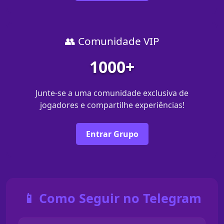
👥 Comunidade VIP
1000+
Junte-se a uma comunidade exclusiva de
jogadores e compartilhe experiências!
Entrar Grupo
📱 Como Seguir no Telegram