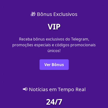
🎁 Bônus Exclusivos
VIP
Receba bônus exclusivos do Telegram,
promoções especiais e códigos promocionais
únicos!
Ver Bônus
📢 Notícias em Tempo Real
24/7