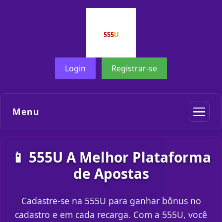
Login
Registrar-se
Menu
📱 555U A Melhor Plataforma
de Apostas
Cadastre-se na 555U para ganhar bônus no
cadastro e em cada recarga. Com a 555U, você