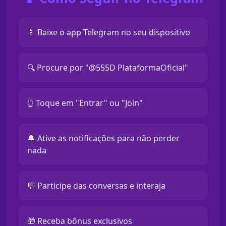
📱 Baixe o app Telegram no seu dispositivo
🔍 Procure por "@555D PlataformaOficial"
👆 Toque em "Entrar" ou "Join"
🔔 Ative as notificações para não perder
nada
💬 Participe das conversas e interaja
🎁 Receba bônus exclusivos