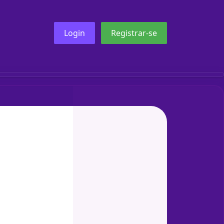
Login
Registrar-se