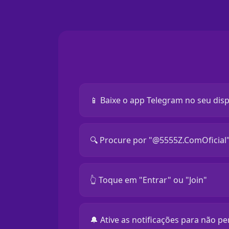
📱 Baixe o app Telegram no seu disp
🔍 Procure por "@5555Z.ComOficial
👆 Toque em "Entrar" ou "Join"
🔔 Ative as notificações para não p