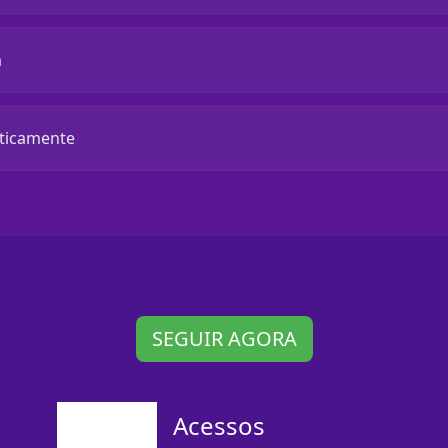
a
aticamente
SEGUIR AGORA
Acessos