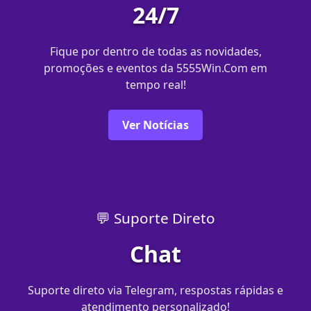
24/7
Fique por dentro de todas as novidades,
promoções e eventos da 5555Win.Com em
tempo real!
Ver Notícias
💬 Suporte Direto
Chat
Suporte direto via Telegram, respostas rápidas e
atendimento personalizado!