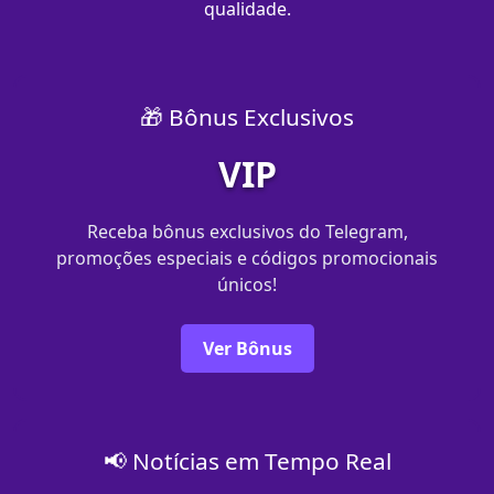
qualidade.
🎁 Bônus Exclusivos
VIP
Receba bônus exclusivos do Telegram,
promoções especiais e códigos promocionais
únicos!
Ver Bônus
📢 Notícias em Tempo Real