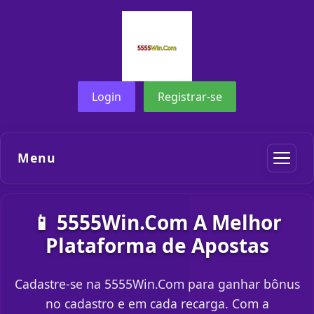
Login
Registrar-se
Menu
📱 5555Win.Com A Melhor
Plataforma de Apostas
Cadastre-se na 5555Win.Com para ganhar bônus
no cadastro e em cada recarga. Com a