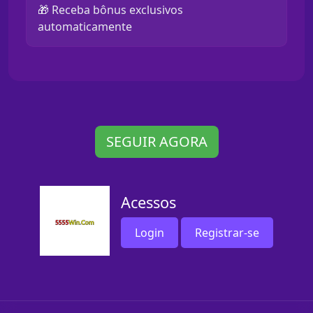
🎁 Receba bônus exclusivos
automaticamente
SEGUIR AGORA
Acessos
Login
Registrar-se