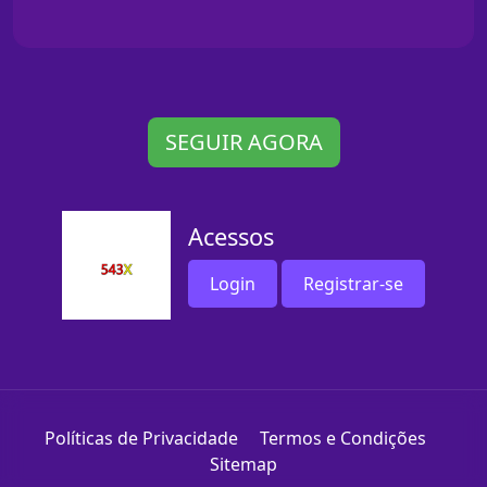
SEGUIR AGORA
Acessos
Login
Registrar-se
Políticas de Privacidade
Termos e Condições
Sitemap